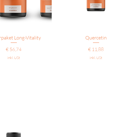
Schnellansicht
Schnellansicht
rpaket Long-Vitality
Quercetin
Preis
Preis
€ 56,74
€ 11,88
inkl. USt
inkl. USt