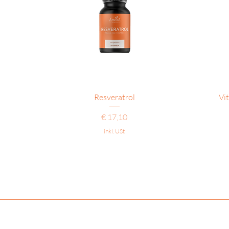
Schnellansicht
Resveratrol
Vi
Preis
€ 17,10
inkl. USt