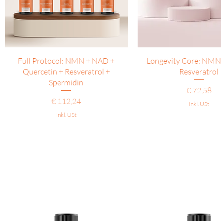
Schnellansicht
Schnellansicht
Full Protocol: NMN + NAD +
Longevity Core: NMN
Quercetin + Resveratrol +
Resveratrol
Spermidin
Preis
€ 72,58
Preis
€ 112,24
inkl. USt
inkl. USt