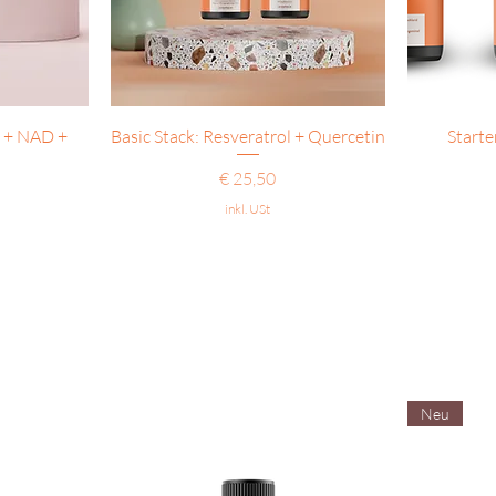
Schnellansicht
 + NAD +
Basic Stack: Resveratrol + Quercetin
Starte
Preis
€ 25,50
inkl. USt
Neu