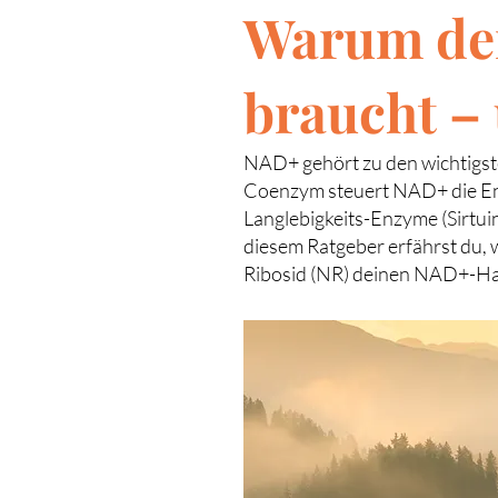
Warum dei
braucht – 
NAD+ gehört zu den wichtigste
Coenzym steuert NAD+ die Ene
Langlebigkeits-Enzyme (Sirtui
diesem Ratgeber erfährst du, 
Ribosid (NR) deinen NAD+-Hau