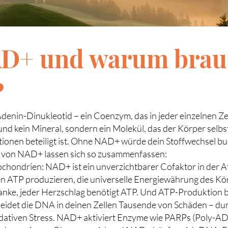
AD+ und warum brau
?
enin-Dinukleotid – ein Coenzym, das in jeder einzelnen Ze
und kein Mineral, sondern ein Molekül, das der Körper selbs
onen beteiligt ist. Ohne NAD+ würde dein Stoffwechsel buch
n von NAD+ lassen sich so zusammenfassen:
ochondrien: NAD+ ist ein unverzichtbarer Cofaktor in der 
en ATP produzieren, die universelle Energiewährung des Kö
anke, jeder Herzschlag benötigt ATP. Und ATP-Produktion
eidet die DNA in deinen Zellen Tausende von Schäden – du
dativen Stress. NAD+ aktiviert Enzyme wie PARPs (Poly-A