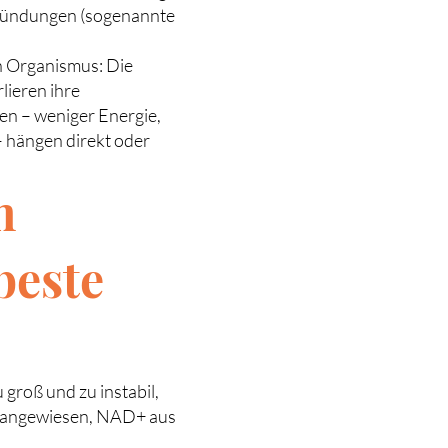
tzündungen (sogenannte
n Organismus: Die
lieren ihre
en – weniger Energie,
– hängen direkt oder
m
beste
groß und zu instabil,
uf angewiesen, NAD+ aus