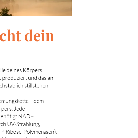
cht dein
lle deines Körpers
t produziert und das an
stäblich stillstehen.
Atmungskette – dem
rpers. Jede
 benötigt NAD+.
rch UV-Strahlung,
DP-Ribose-Polymerasen),