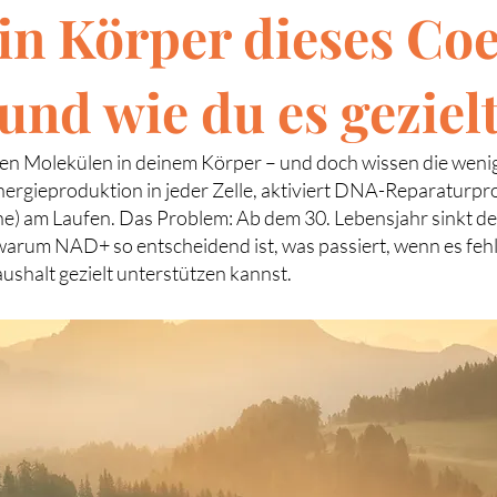
n Körper dieses Co
und wie du es gezielt
n Molekülen in deinem Körper – und doch wissen die wenigst
rgieproduktion in jeder Zelle, aktiviert DNA-Reparaturpro
ne) am Laufen. Das Problem: Ab dem 30. Lebensjahr sinkt de
warum NAD+ so entscheidend ist, was passiert, wenn es fehl
shalt gezielt unterstützen kannst.