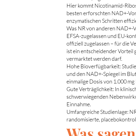
Hier kommt Nicotinamid-Ribosi
besten erforschten NAD+-Vors
enzymatischen Schritten effi
Was NR von anderen NAD+-Vo
EFSA-zugelassen und EU-konfor
offiziell zugelassen – für di
ist ein entscheidender Vortei
vermarktet werden darf.
Hohe Bioverfügbarkeit: Studi
und den NAD+-Spiegel im Blut
einmalige Dosis von 1.000 mg 
Gute Verträglichkeit: In klin
schwerwiegenden Nebenwirkunge
Einnahme.
Umfangreiche Studienlage: NR 
randomisierte, placebokontrol
Was sagen 