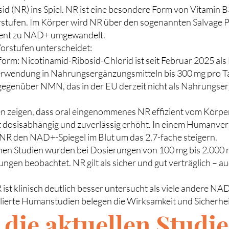
d (NR) ins Spiel. NR ist eine besondere Form von Vitamin B
tufen. Im Körper wird NR über den sogenannten Salvage P
zient zu NAD+ umgewandelt.
rstufen unterscheidet:
m: Nicotinamid-Ribosid-Chlorid ist seit Februar 2025 als
e Verwendung in Nahrungsergänzungsmitteln bis 300 mg pro 
l gegenüber NMN, das in der EU derzeit nicht als Nahrungse
en zeigen, dass oral eingenommenes NR effizient vom Kör
 dosisabhängig und zuverlässig erhöht. In einem Humanver
NR den NAD+-Spiegel im Blut um das 2,7-fache steigern.
ischen Studien wurden bei Dosierungen von 100 mg bis 2.000 
n beobachtet. NR gilt als sicher und gut verträglich – au
ist klinisch deutlich besser untersucht als viele andere NA
lierte Humanstudien belegen die Wirksamkeit und Sicherhei
die aktuellen Studi