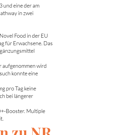
3 und eine der am
athway in zwei
 Novel Food in der EU
Tag für Erwachsene. Das
rgänzungsmittel
per aufgenommen wird
such konnte eine
mg pro Tag keine
ch bei längerer
D+-Booster. Multiple
t.
en zu NR