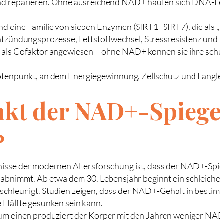
nd reparieren. Ohne ausreichend NAD+ häufen sich DNA-Feh
sind eine Familie von sieben Enzymen (SIRT1–SIRT7), die als
ntzündungsprozesse, Fettstoffwechsel, Stressresistenz und 
+ als Cofaktor angewiesen – ohne NAD+ können sie ihre sc
otenpunkt, an dem Energiegewinnung, Zellschutz und Langle
kt der NAD+-Spiege
?
nisse der modernen Altersforschung ist, dass der NAD+-Spi
abnimmt. Ab etwa dem 30. Lebensjahr beginnt ein schleiche
eschleunigt. Studien zeigen, dass der NAD+-Gehalt in bes
e Hälfte gesunken sein kann.
 Zum einen produziert der Körper mit den Jahren weniger N