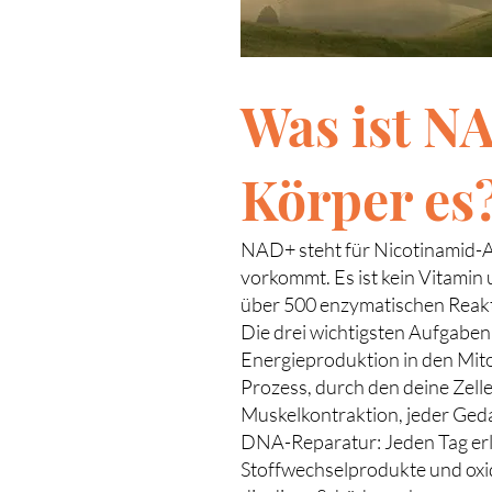
Was ist N
Körper es
NAD+ steht für Nicotinamid-Ad
vorkommt. Es ist kein Vitamin 
über 500 enzymatischen Reakti
Die drei wichtigsten Aufgabe
Energieproduktion in den Mit
Prozess, durch den deine Zell
Muskelkontraktion, jeder Ged
DNA-Reparatur: Jeden Tag erl
Stoffwechselprodukte und oxi