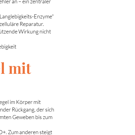
ler an – ein zentraler
 „Langlebigkeits-Enzyme"
zelluläre Reparatur.
hützende Wirkung nicht
bigkeit
l mit
egel im Körper mit
nder Rückgang, der sich
timmten Geweben bis zum
AD+. Zum anderen steigt