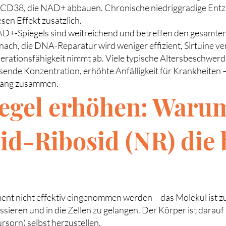
ie CD38, die NAD+ abbauen. Chronische niedriggradige En
sen Effekt zusätzlich.
AD+-Spiegels sind weitreichend und betreffen den gesamte
nach, die DNA-Reparatur wird weniger effizient, Sirtuine ver
erationsfähigkeit nimmt ab. Viele typische Altersbeschwerd
ende Konzentration, erhöhte Anfälligkeit für Krankheiten 
gang zusammen.
egel erhöhen: Waru
id-Ribosid (NR) die 
nt nicht effektiv eingenommen werden – das Molekül ist zu 
sieren und in die Zellen zu gelangen. Der Körper ist dara
sorn) selbst herzustellen.